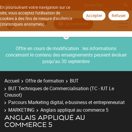
Aller à
En poursuivant votre navigation sur ce
site, vous acceptez l'utilisation de
Accepter
Refuser
cookies à des fins de mesure d'audience
Se connecter
(statistiques anonymes).
Offre en cours de modification : les informations
concernant le contenu des enseignements peuvent évoluer
jusqu’au 30 septembre
Accueil
Offre de formation
BUT
BUT Techniques de Commercialisation (TC - IUT Le
Creusot)
Parcours Marketing digital, e-business et entrepreneuriat
MARKETING
Anglais appliqué au commerce 5
ANGLAIS APPLIQUÉ AU
COMMERCE 5