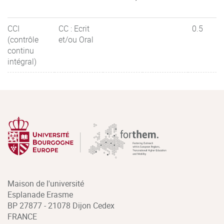
CCI
CC : Ecrit
0.5
(contrôle
et/ou Oral
continu
intégral)
Maison de l'université
Esplanade Erasme
BP 27877 - 21078 Dijon Cedex
FRANCE