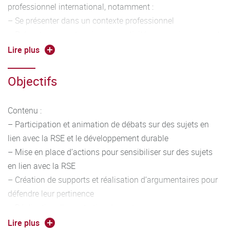
professionnel international, notamment :
– Se présenter dans un contexte professionnel
– Présenter une entreprise, son activité, son environnement
– S’exprimer de façon construite et argumentée dans un
Lire plus
contexte professionnel
– Interagir en situation professionnelle, en adaptant les
Objectifs
registres de langue à la situation
Contenu :
– Participation et animation de débats sur des sujets en
lien avec la RSE et le développement durable
– Mise en place d’actions pour sensibiliser sur des sujets
en lien avec la RSE
– Création de supports et réalisation d’argumentaires pour
défendre leur pertinence
– Réalisation d’un entretien de vente
Outils linguistiques :
Lire plus