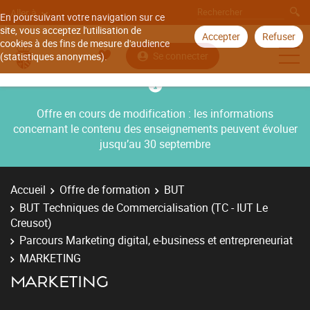
Aller à
En poursuivant votre navigation sur ce
site, vous acceptez l'utilisation de
Accepter
Refuser
cookies à des fins de mesure d'audience
Se connecter
(statistiques anonymes).
Offre en cours de modification : les informations
concernant le contenu des enseignements peuvent évoluer
jusqu’au 30 septembre
Accueil
Offre de formation
BUT
BUT Techniques de Commercialisation (TC - IUT Le
Creusot)
Parcours Marketing digital, e-business et entrepreneuriat
MARKETING
MARKETING