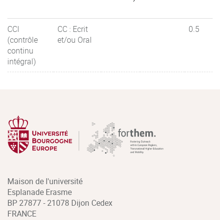
CCI
CC : Ecrit
0.5
(contrôle
et/ou Oral
continu
intégral)
Maison de l'université
Esplanade Erasme
BP 27877 - 21078 Dijon Cedex
FRANCE