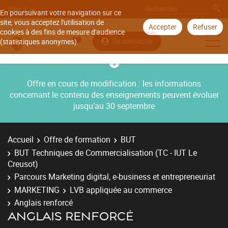
Aller à
En poursuivant votre navigation sur ce
site, vous acceptez l'utilisation de
Accepter
Refuser
cookies à des fins de mesure d'audience
Se connecter
(statistiques anonymes).
Offre en cours de modification : les informations
concernant le contenu des enseignements peuvent évoluer
jusqu’au 30 septembre
Accueil
Offre de formation
BUT
BUT Techniques de Commercialisation (TC - IUT Le
Creusot)
Parcours Marketing digital, e-business et entrepreneuriat
MARKETING
LVB appliquée au commerce
Anglais renforcé
ANGLAIS RENFORCÉ