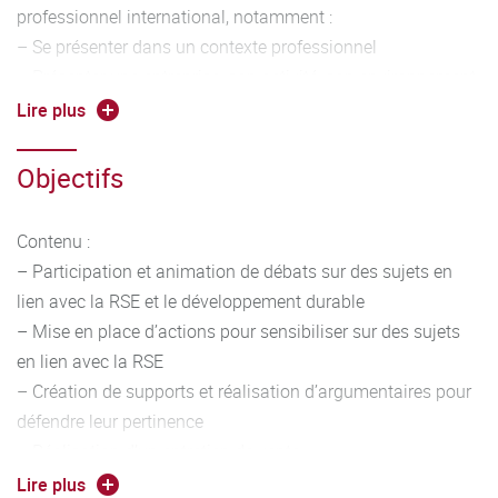
professionnel international, notamment :
– Se présenter dans un contexte professionnel
– Présenter une entreprise, son activité, son environnement
– S’exprimer de façon construite et argumentée dans un
Lire plus
contexte professionnel
– Interagir en situation professionnelle, en adaptant les
Objectifs
registres de langue à la situation.
Contenu :
– Participation et animation de débats sur des sujets en
lien avec la RSE et le développement durable
– Mise en place d’actions pour sensibiliser sur des sujets
en lien avec la RSE
– Création de supports et réalisation d’argumentaires pour
défendre leur pertinence
– Réalisation d’un entretien de vente
Outils linguistiques :
Lire plus