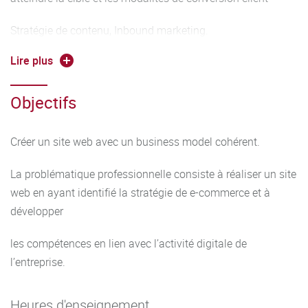
Stratégie de contenu, Inbound marketing.
Lire plus
Création d’un site web, de son architecture (proposition
d’une url, conception d’une maquette du site, prévision des
Objectifs
fonctionnalités,
conception des éléments de design du logo, conception de
Créer un site web avec un business model cohérent.
la stratégie éditoriale, tunnel de conversion)
La problématique professionnelle consiste à réaliser un site
Proposition d’un business model simple où la création et la
web en ayant identifié la stratégie de e-commerce et à
délivrance de valeur pourront être identifiées facilement.
développer
les compétences en lien avec l’activité digitale de
l’entreprise.
Heures d'enseignement