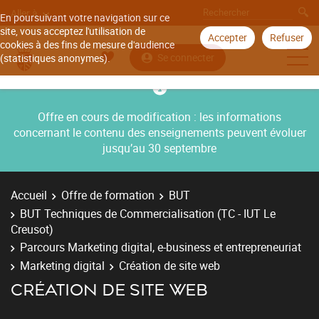
Aller à
En poursuivant votre navigation sur ce
site, vous acceptez l'utilisation de
Accepter
Refuser
cookies à des fins de mesure d'audience
Se connecter
(statistiques anonymes).
Offre en cours de modification : les informations
concernant le contenu des enseignements peuvent évoluer
jusqu’au 30 septembre
Accueil
Offre de formation
BUT
BUT Techniques de Commercialisation (TC - IUT Le
Creusot)
Parcours Marketing digital, e-business et entrepreneuriat
Marketing digital
Création de site web
CRÉATION DE SITE WEB