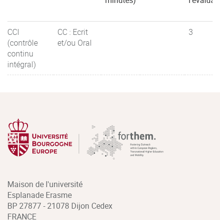
minutes)
l'évaluat
CCI
CC : Ecrit
3
(contrôle
et/ou Oral
continu
intégral)
Maison de l'université
Esplanade Erasme
BP 27877 - 21078 Dijon Cedex
FRANCE