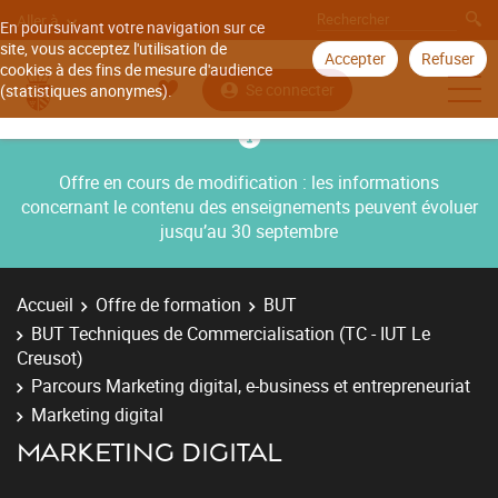
Aller à
En poursuivant votre navigation sur ce
site, vous acceptez l'utilisation de
Accepter
Refuser
cookies à des fins de mesure d'audience
Se connecter
(statistiques anonymes).
Offre en cours de modification : les informations
concernant le contenu des enseignements peuvent évoluer
jusqu’au 30 septembre
Accueil
Offre de formation
BUT
BUT Techniques de Commercialisation (TC - IUT Le
Creusot)
Parcours Marketing digital, e-business et entrepreneuriat
Marketing digital
MARKETING DIGITAL