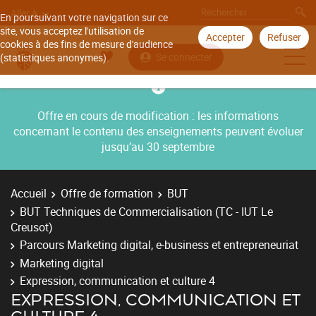
Aller à
En poursuivant votre navigation sur ce
site, vous acceptez l'utilisation de
Accepter
Refuser
cookies à des fins de mesure d'audience
Se connecter
(statistiques anonymes).
Offre en cours de modification : les informations
concernant le contenu des enseignements peuvent évoluer
jusqu’au 30 septembre
Accueil
Offre de formation
BUT
BUT Techniques de Commercialisation (TC - IUT Le
Creusot)
Parcours Marketing digital, e-business et entrepreneuriat
Marketing digital
Expression, communication et culture 4
EXPRESSION, COMMUNICATION ET