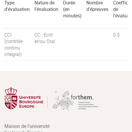
Type
Nature de
Durée
Nombre
Coefficie
d'évaluation
l'évaluation
(en
d'épreuves
de
minutes)
l'évaluat
CCI
CC : Ecrit
0.5
(contrôle
et/ou Oral
continu
intégral)
Maison de l'université