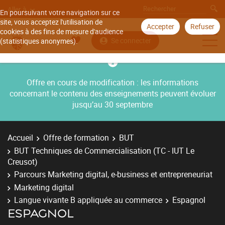
Aller à
En poursuivant votre navigation sur ce
site, vous acceptez l'utilisation de
Accepter
Refuser
cookies à des fins de mesure d'audience
Se connecter
(statistiques anonymes).
Offre en cours de modification : les informations
concernant le contenu des enseignements peuvent évoluer
jusqu’au 30 septembre
Accueil
Offre de formation
BUT
BUT Techniques de Commercialisation (TC - IUT Le
Creusot)
Parcours Marketing digital, e-business et entrepreneuriat
Marketing digital
Langue vivante B appliquée au commerce
Espagnol
ESPAGNOL