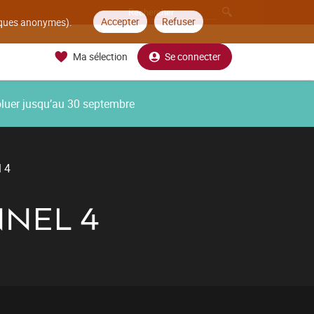
Accepter
Refuser
tiques anonymes).
Ma sélection
Se connecter
oluer jusqu’au 30 septembre
l 4
NEL 4