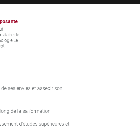
posante
ut
rsitaire de
ologie Le
sot
, de ses envies et asseoir son
long de la sa formation
issement d’études supérieures et