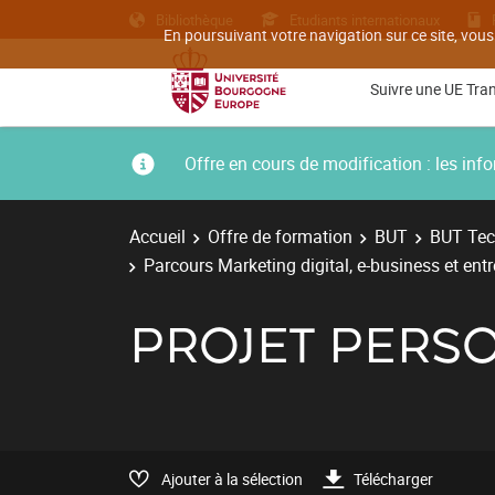
Bibliothèque
Etudiants internationaux
En poursuivant votre navigation sur ce site, vous
Suivre une UE Tra
Offre en cours de modification : les i
Accueil
Offre de formation
BUT
BUT Tec
Parcours Marketing digital, e-business et ent
PROJET PERS
Ajouter à la sélection
Télécharger