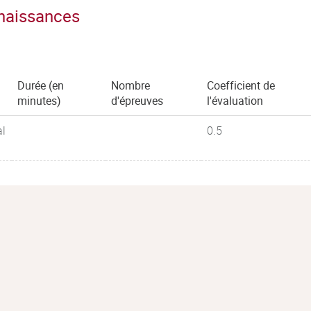
nnaissances
fs du secteur
du parcours de B.U.T. choisi
Durée (en
Nombre
Coefficient de
age et d’alternance et les outils
minutes)
d'épreuves
l'évaluation
al
0.5
ionnels de l’expérience du stage
omaine et de métier/découverte
aptée
e de stage ou d’alternance :
n CV & LM adaptés. Se préparer à
e suivi de ses démarches
on