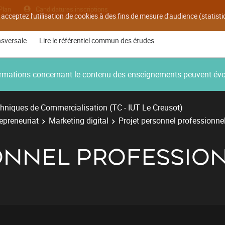
Plan
Candidatures inscriptions
 acceptez l'utilisation de cookies à des fins de mesure d'audience (statis
nsversale
Lire le référentiel commun des études
nformations concernant le contenu des enseignements peuvent év
hniques de Commercialisation (TC - IUT Le Creusot)
repreneuriat
Marketing digital
Projet personnel professionne
ONNEL PROFESSION