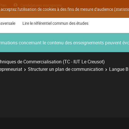
Plan
Candidatures inscriptions
 acceptez l'utilisation de cookies à des fins de mesure d'audience (statis
nsversale
Lire le référentiel commun des études
nformations concernant le contenu des enseignements peuvent év
hniques de Commercialisation (TC - IUT Le Creusot)
repreneuriat
Structurer un plan de communication
Langue B