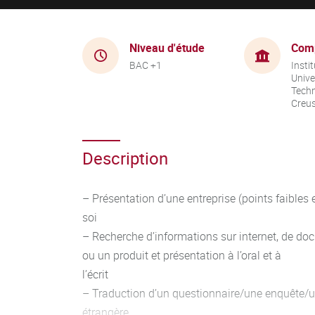
Niveau d'étude
Com
BAC +1
Instit
Unive
Techn
Creu
Description
– Présentation d’une entreprise (points faibles e
soi
– Recherche d’informations sur internet, de do
ou un produit et présentation à l’oral et à
l’écrit
– Traduction d’un questionnaire/une enquête/u
étrangère