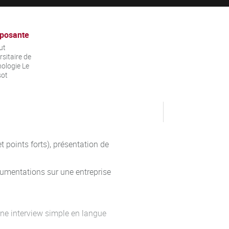
posante
ut
rsitaire de
ologie Le
sot
t points forts), présentation de
cumentations sur une entreprise
ne interview simple en langue