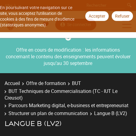
Aller à
En poursuivant votre navigation sur ce
site, vous acceptez l'utilisation de
Accepter
Refuser
cookies à des fins de mesure d'audience
Se connecter
(statistiques anonymes).
Offre en cours de modification : les informations
concernant le contenu des enseignements peuvent évoluer
jusqu’au 30 septembre
Accueil
Offre de formation
BUT
BUT Techniques de Commercialisation (TC - IUT Le
Creusot)
Parcours Marketing digital, e-business et entrepreneuriat
Structurer un plan de communication
Langue B (LV2)
LANGUE B (LV2)