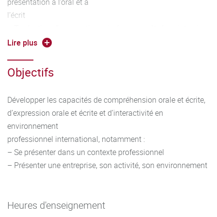
présentation à l’oral et à
l’écrit
– Traduction d’un questionnaire/une enquête/une interview
simple en langue étrangère
Lire plus
– Prospection au téléphone et prise des RDV
– Rédaction et utilisation de questions pour connaitre les
Objectifs
besoins du client
– Description d’un support de communication commerciale
Développer les capacités de compréhension orale et écrite,
(publicité) dans sa dimension culturelle, présentation d’un
d’expression orale et écrite et d’interactivité en
brief
environnement
Outils linguistiques
professionnel international, notamment :
– Travailler entre autres les éléments suivants :
– Se présenter dans un contexte professionnel
conjugaison et emploi des temps adaptés à la situation
– Présenter une entreprise, son activité, son environnement
alphabet, vocabulaire
adapté en contexte, forme interrogative, formules de
politesse, possession, comparatifs, discours direct et
Heures d'enseignement
indirect