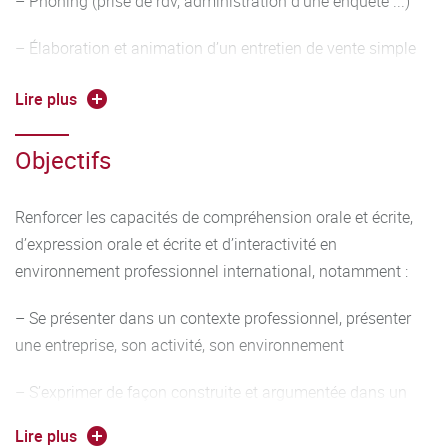
– Phoning (prise de rdv, administration d’une enquête ...)
– Élaboration et animation d’un entretien de vente simple
– Analyse des posts sur les réseaux sociaux d’une
Lire plus
entreprise et préparer des réponses
Objectifs
– Préparation du CV et de la lettre de motivation
Outils linguistiques
Renforcer les capacités de compréhension orale et écrite,
d’expression orale et écrite et d’interactivité en
– Travailler entre autres les éléments suivants :
environnement professionnel international, notamment :
conjugaison et emploi des temps adaptés à la situation,
alphabet, vocabulaire
– Se présenter dans un contexte professionnel, présenter
une entreprise, son activité, son environnement
adapté en contexte, forme interrogative, formules de
politesse, possession, comparatifs, discours direct et
– S’exprimer de façon construite et argumentée dans un
indirect
contexte professionnel
Lire plus