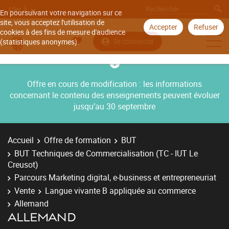
Aller à
En poursuivant votre navigation sur ce
site, vous acceptez l'utilisation de
Accepter
Refuser
cookies à des fins de mesure d'audience
Se connecter
(statistiques anonymes).
Offre en cours de modification : les informations
concernant le contenu des enseignements peuvent évoluer
jusqu’au 30 septembre
Accueil
Offre de formation
BUT
BUT Techniques de Commercialisation (TC - IUT Le
Creusot)
Parcours Marketing digital, e-business et entrepreneuriat
Vente
Langue vivante B appliquée au commerce
Allemand
ALLEMAND