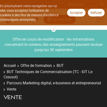
Aller à
En poursuivant votre navigation sur ce
site, vous acceptez l'utilisation de
Accepter
Refuser
cookies à des fins de mesure d'audience
Se connecter
(statistiques anonymes).
Offre en cours de modification : les informations
concernant le contenu des enseignements peuvent évoluer
jusqu’au 30 septembre
Accueil
Offre de formation
BUT
BUT Techniques de Commercialisation (TC - IUT Le
Creusot)
Parcours Marketing digital, e-business et entrepreneuriat
Vente
VENTE