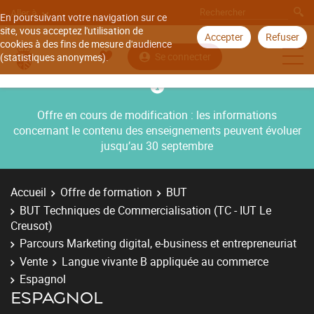
Aller à
En poursuivant votre navigation sur ce
site, vous acceptez l'utilisation de
Accepter
Refuser
cookies à des fins de mesure d'audience
Se connecter
(statistiques anonymes).
Offre en cours de modification : les informations
concernant le contenu des enseignements peuvent évoluer
jusqu’au 30 septembre
Accueil
Offre de formation
BUT
BUT Techniques de Commercialisation (TC - IUT Le
Creusot)
Parcours Marketing digital, e-business et entrepreneuriat
Vente
Langue vivante B appliquée au commerce
Espagnol
ESPAGNOL