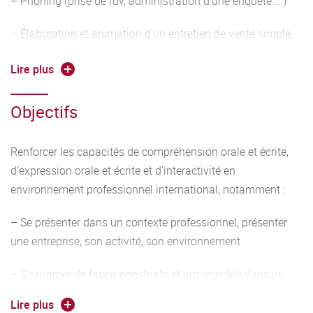
– Phoning (prise de rdv, administration d’une enquête ...)
– Élaboration et animation d’un entretien de vente simple
– Analyse des posts sur les réseaux sociaux d’une
Lire plus
entreprise et préparer des réponses
Objectifs
– Préparation du CV et de la lettre de motivation
Outils linguistiques
Renforcer les capacités de compréhension orale et écrite,
d’expression orale et écrite et d’interactivité en
– Travailler entre autres les éléments suivants :
environnement professionnel international, notamment :
conjugaison et emploi des temps adaptés à la situation,
alphabet, vocabulaire
– Se présenter dans un contexte professionnel, présenter
une entreprise, son activité, son environnement
adapté en contexte, forme interrogative, formules de
politesse, possession, comparatifs, discours direct et
– S’exprimer de façon construite et argumentée dans un
indirect
contexte professionnel
Lire plus