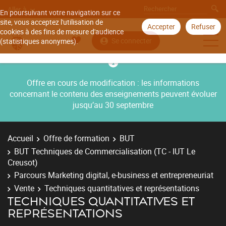
Aller à
En poursuivant votre navigation sur ce
site, vous acceptez l'utilisation de
Accepter
Refuser
cookies à des fins de mesure d'audience
Se connecter
(statistiques anonymes).
Offre en cours de modification : les informations
concernant le contenu des enseignements peuvent évoluer
jusqu’au 30 septembre
Accueil
Offre de formation
BUT
BUT Techniques de Commercialisation (TC - IUT Le
Creusot)
Parcours Marketing digital, e-business et entrepreneuriat
Vente
Techniques quantitatives et représentations
TECHNIQUES QUANTITATIVES ET
REPRÉSENTATIONS