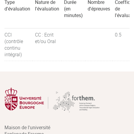
Type
Nature de
Durée
Nombre
Coefficie
d'évaluation
l'évaluation
(en
d'épreuves
de
minutes)
l'évaluat
CCI
CC : Ecrit
0.5
(contrôle
et/ou Oral
continu
intégral)
Maison de l'université