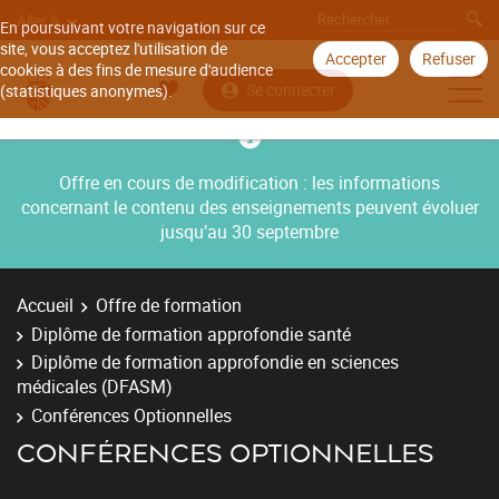
Aller à
En poursuivant votre navigation sur ce
site, vous acceptez l'utilisation de
Accepter
Refuser
cookies à des fins de mesure d'audience
Se connecter
(statistiques anonymes).
Offre en cours de modification : les informations
concernant le contenu des enseignements peuvent évoluer
jusqu’au 30 septembre
Accueil
Offre de formation
Diplôme de formation approfondie santé
Diplôme de formation approfondie en sciences
médicales (DFASM)
Conférences Optionnelles
CONFÉRENCES OPTIONNELLES