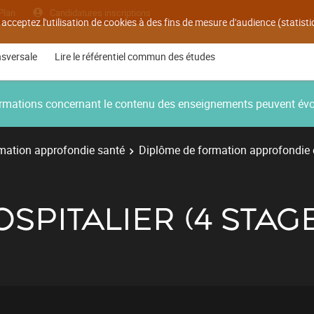
Plan
Candidatures inscriptions
 acceptez l'utilisation de cookies à des fins de mesure d'audience (statis
nsversale
Lire le référentiel commun des études
nformations concernant le contenu des enseignements peuvent év
mation approfondie santé
Diplôme de formation approfondie
OSPITALIER (4 STAG