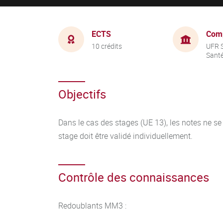
ECTS
Com
10 crédits
UFR S
Sant
Objectifs
Dans le cas des stages (UE 13), les notes ne s
stage doit être validé individuellement.
Contrôle des connaissances
Redoublants MM3 :