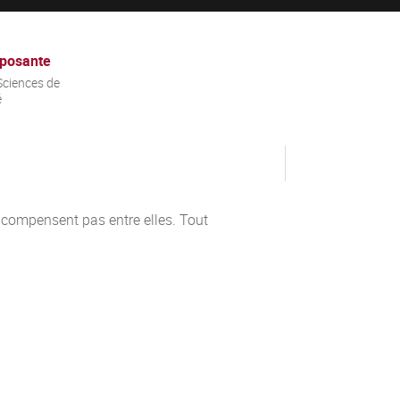
posante
ciences de
é
e compensent pas entre elles. Tout