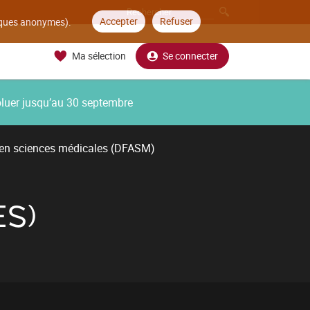
Accepter
Refuser
tiques anonymes).
Ma sélection
Se connecter
oluer jusqu’au 30 septembre
 en sciences médicales (DFASM)
ES)