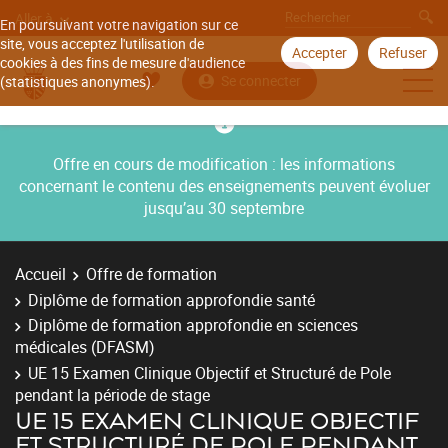
Aller à
En poursuivant votre navigation sur ce
site, vous acceptez l'utilisation de
Accepter
Refuser
cookies à des fins de mesure d'audience
Se connecter
(statistiques anonymes).
Offre en cours de modification : les informations
concernant le contenu des enseignements peuvent évoluer
jusqu’au 30 septembre
Accueil
Offre de formation
Diplôme de formation approfondie santé
Diplôme de formation approfondie en sciences
médicales (DFASM)
UE 15 Examen Clinique Objectif et Structuré de Pole
pendant la période de stage
UE 15 EXAMEN CLINIQUE OBJECTIF
ET STRUCTURÉ DE POLE PENDANT