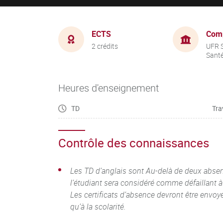
ECTS
Com
2 crédits
UFR S
Sant
Heures d'enseignement
TD
Tra
Contrôle des connaissances
Les TD d’anglais sont Au-delà de deux absen
l’étudiant sera considéré comme défaillant 
Les certificats d’absence devront être envoyé
qu’à la scolarité.