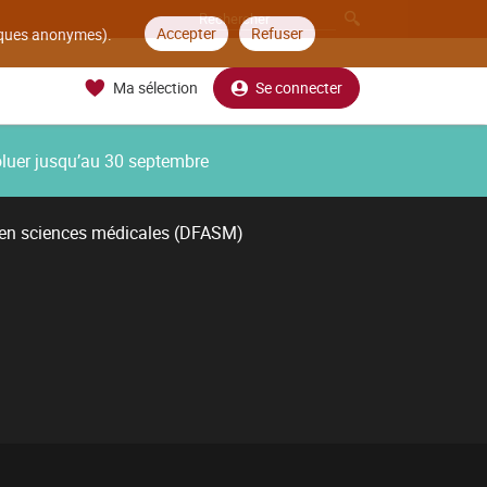
Accepter
Refuser
tiques anonymes).
Ma sélection
Se connecter
oluer jusqu’au 30 septembre
 en sciences médicales (DFASM)