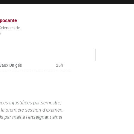
posante
ciences de
é
vaux Dirigés
25h
ces injustifiées par semestre,
à la première session d’examen.
s par mail à l’enseignant ainsi