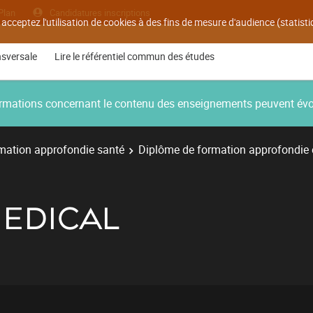
Plan
Candidatures inscriptions
 acceptez l'utilisation de cookies à des fins de mesure d'audience (statis
nsversale
Lire le référentiel commun des études
nformations concernant le contenu des enseignements peuvent év
mation approfondie santé
Diplôme de formation approfondie
MEDICAL