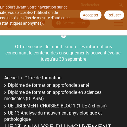
Aller à
En poursuivant votre navigation sur ce
site, vous acceptez l'utilisation de
Accepter
Refuser
cookies à des fins de mesure d'audience
Se connecter
(statistiques anonymes).
Offre en cours de modification : les informations
concernant le contenu des enseignements peuvent évoluer
jusqu’au 30 septembre
Accueil
Offre de formation
Diplôme de formation approfondie santé
Diplôme de formation approfondie en sciences
médicales (DFASM)
UE LIBREMENT CHOISIES BLOC 1 (1 UE à choisir)
UE 13 Analyse du mouvement physiologique et
pathologique
UE 13 ANALYSE DU MOUVEMENT