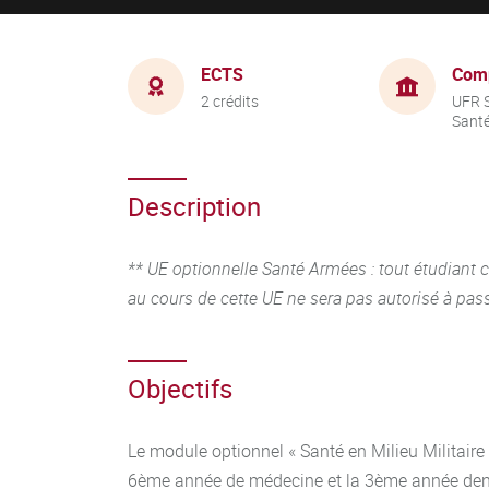
ECTS
Com
2 crédits
UFR S
Sant
Description
** UE optionnelle Santé Armées : tout étudiant
au cours de cette UE ne sera pas autorisé à pas
Objectifs
Le module optionnel « Santé en Milieu Militair
6ème année de médecine et la 3ème année denta