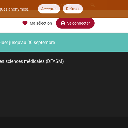
Accepter
Refuser
tiques anonymes).
Ma sélection
Se connecter
oluer jusqu’au 30 septembre
 en sciences médicales (DFASM)