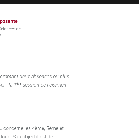
posante
ciences de
é
 comptant deux absences ou plus
ère
ser la 1
session de l’examen
e » concerne les 4ème, 5ème et
ire. Son objectif est de