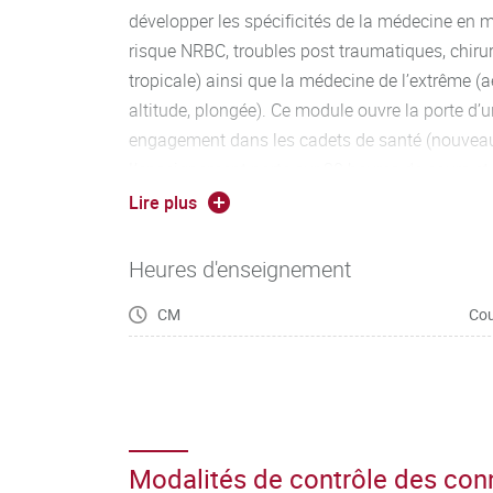
développer les spécificités de la médecine en mil
risque NRBC, troubles post traumatiques, chiru
tropicale) ainsi que la médecine de l’extrême (a
altitude, plongée). Ce module ouvre la porte d’u
engagement dans les cadets de santé (nouveaut
L’enseignement porte sur 30 heures de cours et
dont la présence est obligatoire, sur site avec a
Lire plus
d’un secours au front.
Heures d'enseignement
CM
Cou
Modalités de contrôle des co