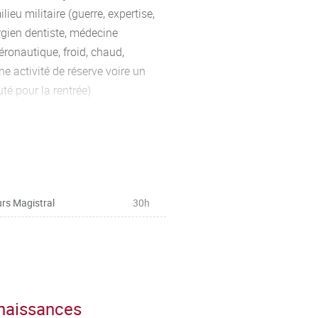
ieu militaire (guerre, expertise,
rgien dentiste, médecine
éronautique, froid, chaud,
ne activité de réserve voire un
é pour la rentrée).
 une séance d’une demi journée,
teliers pratiques et reconstitution
rs Magistral
30h
nnaissances