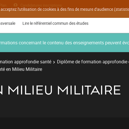
Plan
Candidatures inscriptions
 acceptez l'utilisation de cookies à des fins de mesure d'audience (statis
nsversale
Lire le référentiel commun des études
nformations concernant le contenu des enseignements peuvent év
mation approfondie santé
Diplôme de formation approfondie
té en Milieu Militaire
 MILIEU MILITAIRE