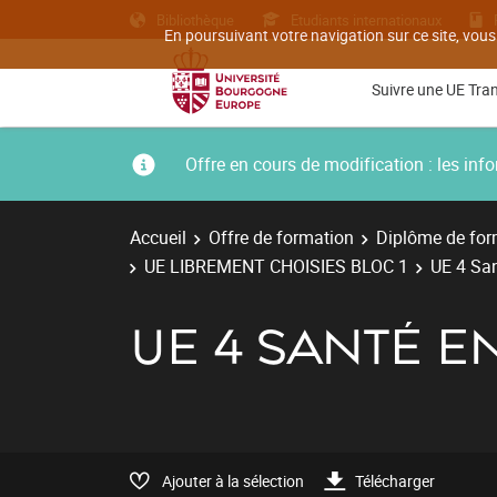
Bibliothèque
Etudiants internationaux
En poursuivant votre navigation sur ce site, vous
Suivre une UE Tra
Offre en cours de modification : les i
Accueil
Offre de formation
Diplôme de for
UE LIBREMENT CHOISIES BLOC 1
UE 4 San
UE 4 SANTÉ EN
Ajouter à la sélection
Télécharger