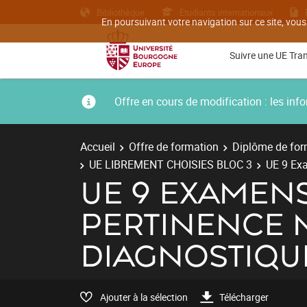
Bibliothèque
Etudiants internationaux
En poursuivant votre navigation sur ce site, vous
Suivre une UE Tra
Offre en cours de modification : les i
Accueil
Offre de formation
Diplôme de for
UE LIBREMENT CHOISIES BLOC 3
UE 9 Exa
UE 9 EXAMEN
PERTINENCE M
DIAGNOSTIQU
Ajouter à la sélection
Télécharger