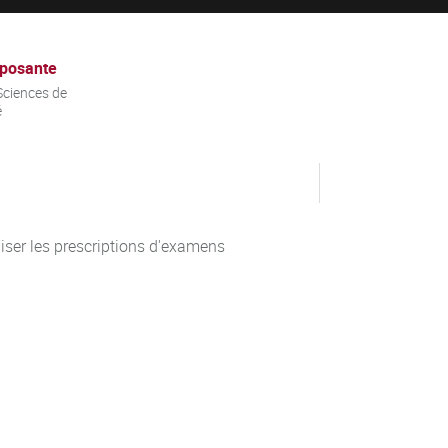
posante
ciences de
é
hiser les prescriptions d'examens