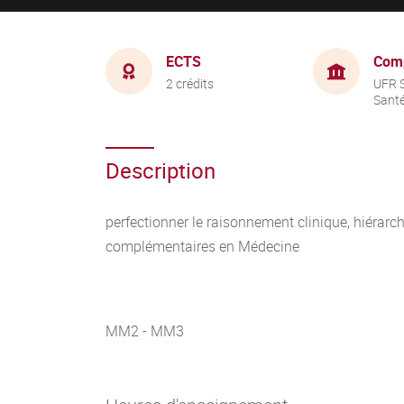
ECTS
Com
2 crédits
UFR S
Sant
Description
perfectionner le raisonnement clinique, hiérarc
complémentaires en Médecine
MM2 - MM3