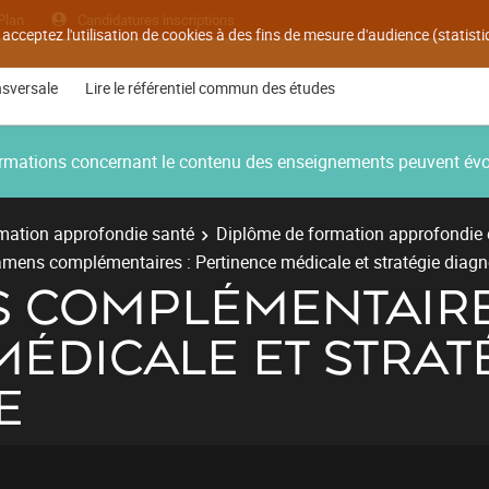
Plan
Candidatures inscriptions
 acceptez l'utilisation de cookies à des fins de mesure d'audience (statis
nsversale
Lire le référentiel commun des études
nformations concernant le contenu des enseignements peuvent év
mation approfondie santé
Diplôme de formation approfondie
mens complémentaires : Pertinence médicale et stratégie diagn
S COMPLÉMENTAIRE
ÉDICALE ET STRAT
E