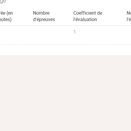
age
ée (en
Nombre
Coefficient de
No
nutes)
d'épreuves
l'évaluation
l'
1