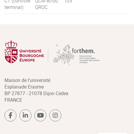
CT (contrôle
QCM et/ou
105
terminal)
QROC
Maison de l'université
Esplanade Erasme
BP 27877 - 21078 Dijon Cedex
FRANCE