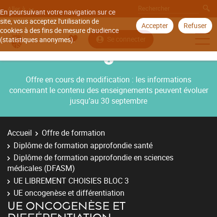
Aller à
En poursuivant votre navigation sur ce
site, vous acceptez l'utilisation de
Accepter
Refuser
cookies à des fins de mesure d'audience
Se connecter
(statistiques anonymes).
Offre en cours de modification : les informations
concernant le contenu des enseignements peuvent évoluer
jusqu’au 30 septembre
Accueil
Offre de formation
Diplôme de formation approfondie santé
Diplôme de formation approfondie en sciences
médicales (DFASM)
UE LIBREMENT CHOISIES BLOC 3
UE oncogenèse et différentiation
UE ONCOGENÈSE ET