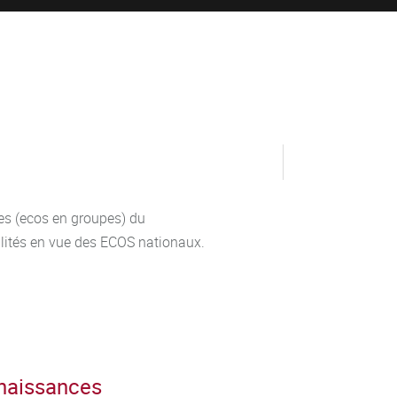
es (ecos en groupes) du
lités en vue des ECOS nationaux.
nnaissances