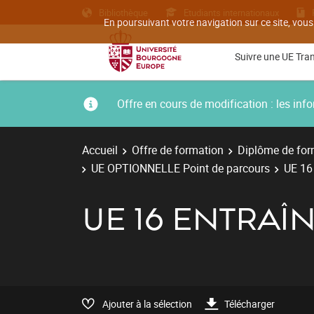
Bibliothèque
Etudiants internationaux
En poursuivant votre navigation sur ce site, vous
Suivre une UE Tra
Offre en cours de modification : les i
Accueil
Offre de formation
Diplôme de for
UE OPTIONNELLE Point de parcours
UE 16
UE 16 ENTRA
Ajouter à la sélection
Télécharger