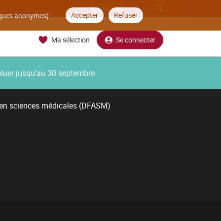
Accepter
Refuser
tiques anonymes).
Ma sélection
Se connecter
oluer jusqu’au 30 septembre
 en sciences médicales (DFASM)