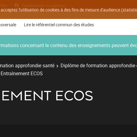
Plan
Candidatures inscriptions
 acceptez l'utilisation de cookies à des fins de mesure d'audience (statis
nsversale
Lire le référentiel commun des études
nformations concernant le contenu des enseignements peuvent év
mation approfondie santé
Diplôme de formation approfondie
 Entraînement ECOS
ÎNEMENT ECOS