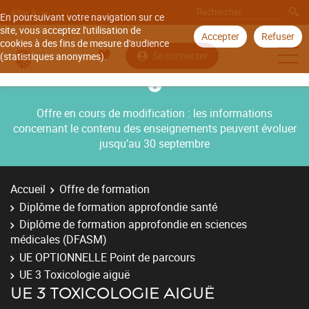
Aller à
En poursuivant votre navigation sur ce
site, vous acceptez l'utilisation de
Accepter
Refuser
cookies à des fins de mesure d'audience
Se connecter
(statistiques anonymes).
Offre en cours de modification : les informations
concernant le contenu des enseignements peuvent évoluer
jusqu’au 30 septembre
Accueil
Offre de formation
Diplôme de formation approfondie santé
Diplôme de formation approfondie en sciences
médicales (DFASM)
UE OPTIONNELLE Point de parcours
UE 3 Toxicologie aiguë
UE 3 TOXICOLOGIE AIGUË