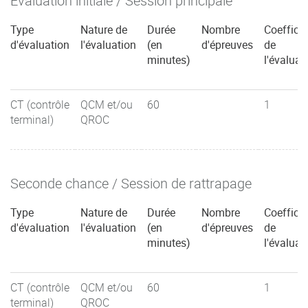
Évaluation initiale / Session principale
Type
Nature de
Durée
Nombre
Coefficie
d'évaluation
l'évaluation
(en
d'épreuves
de
minutes)
l'évaluat
CT (contrôle
QCM et/ou
60
1
terminal)
QROC
Seconde chance / Session de rattrapage
Type
Nature de
Durée
Nombre
Coefficie
d'évaluation
l'évaluation
(en
d'épreuves
de
minutes)
l'évaluat
CT (contrôle
QCM et/ou
60
1
terminal)
QROC