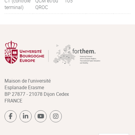
CT (contrôle
QCM et/ou
105
terminal)
QROC
Maison de l'université
Esplanade Erasme
BP 27877 - 21078 Dijon Cedex
FRANCE