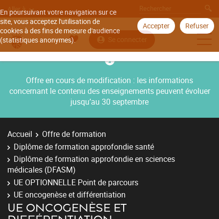
Aller à
En poursuivant votre navigation sur ce
site, vous acceptez l'utilisation de
Accepter
Refuser
cookies à des fins de mesure d'audience
Se connecter
(statistiques anonymes).
Offre en cours de modification : les informations
concernant le contenu des enseignements peuvent évoluer
jusqu’au 30 septembre
Accueil
Offre de formation
Diplôme de formation approfondie santé
Diplôme de formation approfondie en sciences
médicales (DFASM)
UE OPTIONNELLE Point de parcours
UE oncogenèse et différentiation
UE ONCOGENÈSE ET