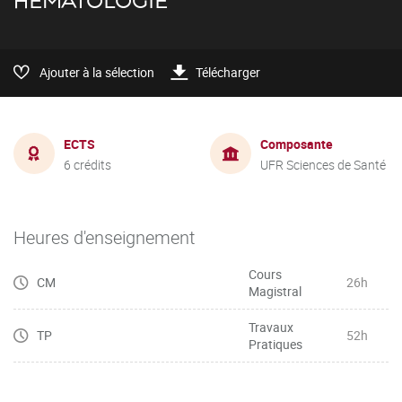
HÉMATOLOGIE
Ajouter à la sélection
Télécharger
ECTS
Composante
6 crédits
UFR Sciences de Santé
Heures d'enseignement
Cours
CM
26h
Magistral
Travaux
TP
52h
Pratiques