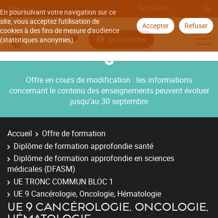
Aller à
En poursuivant votre navigation sur ce
site, vous acceptez l'utilisation de
Accepter
Refuser
cookies à des fins de mesure d'audience
Se connecter
(statistiques anonymes).
Offre en cours de modification : les informations
concernant le contenu des enseignements peuvent évoluer
jusqu’au 30 septembre
Accueil
Offre de formation
Diplôme de formation approfondie santé
Diplôme de formation approfondie en sciences
médicales (DFASM)
UE TRONC COMMUN BLOC 1
UE 9 Cancérologie, Oncologie, Hématologie
UE 9 CANCÉROLOGIE, ONCOLOGIE,