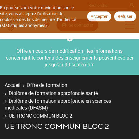
Aller à
En poursuivant votre navigation sur ce
site, vous acceptez l'utilisation de
Accepter
Refuser
cookies à des fins de mesure d'audience
Se connecter
(statistiques anonymes).
Offre en cours de modification : les informations
concernant le contenu des enseignements peuvent évoluer
jusqu’au 30 septembre
Accueil
Offre de formation
Diplôme de formation approfondie santé
Diplôme de formation approfondie en sciences
médicales (DFASM)
UE TRONC COMMUN BLOC 2
UE TRONC COMMUN BLOC 2