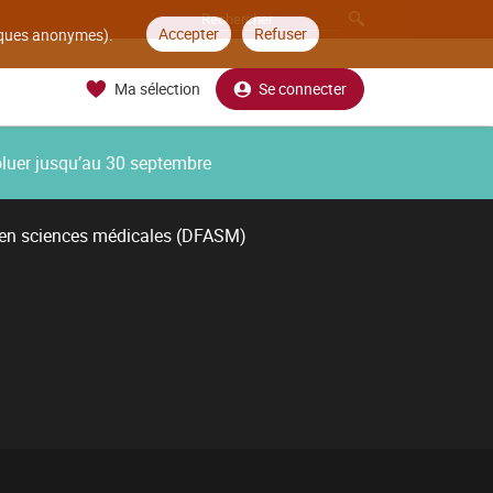
Accepter
Refuser
tiques anonymes).
Ma sélection
Se connecter
oluer jusqu’au 30 septembre
 en sciences médicales (DFASM)