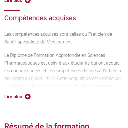
Lire plus
DES. De plus, que ce soit pour un exercice dans les services
de biologie médicale ou dans les Pharmacies à Usage
Compétences acquises
Intérieur (PUI), la formation par la recherche est prioritaire
pour ce parcours, de même que l’acquisition des
Les compétences acquises sont celles du Praticien de
connaissances sur l’environnement réglementaire, sur
Santé, spécialiste du Médicament.
l’environnement législatif, sur les exigences liées à la
certification des établissements de santé et sur le rôle de
Le Diplôme de Formation Approfondie en Sciences
l’hôpital public.
Pharmaceutiques est délivré aux étudiants qui ont acquis
les connaissances et les compétences définies à l'article 5
de l’arrêté du 8 avril 2013. Cette acquisition est vérifiée par
la validation de l'ensemble des unités d'enseignement
permettant d'acquérir les 120 crédits européens
Lire plus
correspondants et par la validation du certificat de
synthèse pharmaceutique.
Résumé de la formation