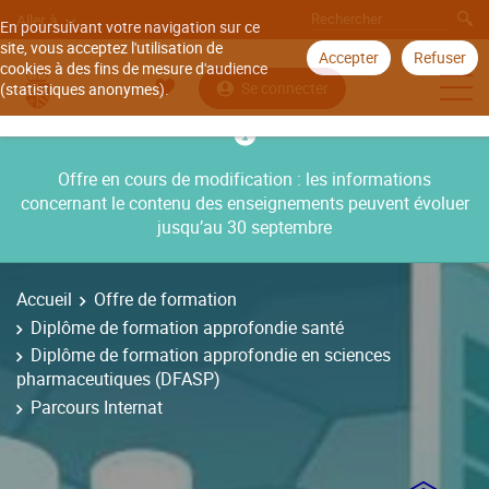
Aller à
En poursuivant votre navigation sur ce
site, vous acceptez l'utilisation de
Accepter
Refuser
cookies à des fins de mesure d'audience
Se connecter
(statistiques anonymes).
Offre en cours de modification : les informations
concernant le contenu des enseignements peuvent évoluer
jusqu’au 30 septembre
Accueil
Offre de formation
Diplôme de formation approfondie santé
Diplôme de formation approfondie en sciences
pharmaceutiques (DFASP)
Parcours Internat