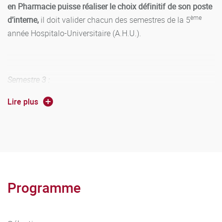
en Pharmacie puisse réaliser le choix définitif de son poste
ème
d’interne,
il doit valider chacun des semestres de la 5
année Hospitalo-Universitaire (A.H.U.).
Semestre 3 :
Lire plus
L’étudiant doit valider de manière indépendante :
L’UE « Stages hospitaliers 1 » :
En cas d’échec, le collège d’enseignement pharmaceutique
hospitalier fixe les conditions pour le réparer.
L'
UE spécifique du parcours internat :
Programme
Validé sur réussite au concours National de l'Internat.