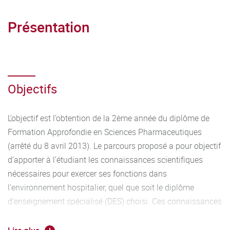
Présentation
Objectifs
L’objectif est l’obtention de la 2ème année du diplôme de
Formation Approfondie en Sciences Pharmaceutiques
(arrêté du 8 avril 2013). Le parcours proposé a pour objectif
d’apporter à l’étudiant les connaissances scientifiques
nécessaires pour exercer ses fonctions dans
l’environnement hospitalier, quel que soit le diplôme
d’enseignement spécialisé (DES) choisi. Ces connaissances
doivent également fixer les bases communes sur lesquelles
sont bâtis les enseignements spécifiques de chacun des