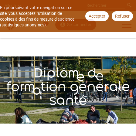
Aller à
En poursuivant votre navigation sur ce
site, vous acceptez l'utilisation de
Accepter
Refuser
cookies à des fins de mesure d'audience
Se connecter
(statistiques anonymes).
Accueil
Offre de formation
Diplôme de formation générale santé
Diplôme de
formation générale
santé