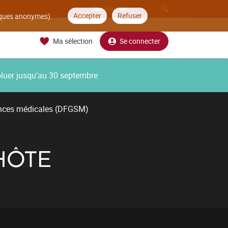
Accepter
Refuser
tiques anonymes).
Ma sélection
Se connecter
oluer jusqu’au 30 septembre
ences médicales (DFGSM)
'HÔTE