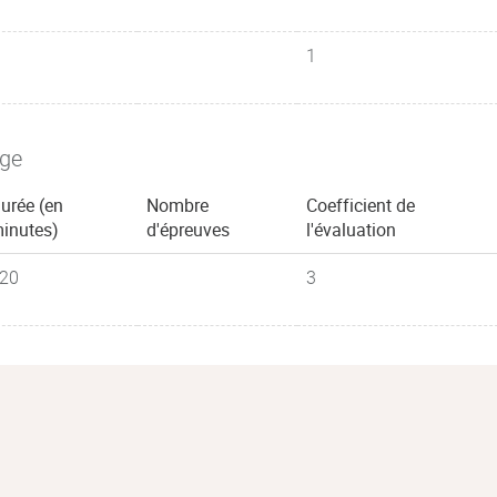
1
age
urée (en
Nombre
Coefficient de
lamydiae, Rickettsia, Legionella,
inutes)
d'épreuves
l'évaluation
20
3
obacter, Brucella). Mycoplasma,
as aeruginosa