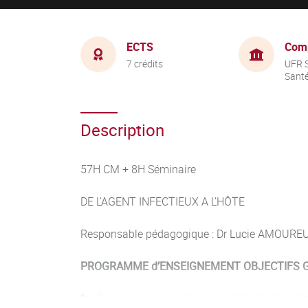
ECTS
Com
7 crédits
UFR S
Sant
Description
57H CM + 8H Séminaire
DE L’AGENT INFECTIEUX A L’HÔTE
Responsable pédagogique : Dr Lucie AMOURE
PROGRAMME d’ENSEIGNEMENT OBJECTIFS G
Décrire les principales modalités d’interact