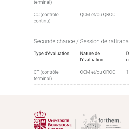
terminal)
Antibiotiques : classes, mode d’action
CC (contrôle
QCM et/ou QROC
continu)
Les agents bactériens :
Staphylocoque, corynébactérie,
Seconde chance / Session de rattrap
Streptocoques, entérocoques
Type d'évaluation
Nature de
D
Bactéries intracellulaires (Bartonella, Ch
l'évaluation
m
Listeria, Francisella).
CT (contrôle
QCM et/ou QROC
1
Autres bactéries à gram négatif (Acinet
terminal)
Entérobactéries, Neisseria, Pseudomon
Mycobactéries
Les bactéries anaérobies
Physiopathologie et moyens diagnostiques