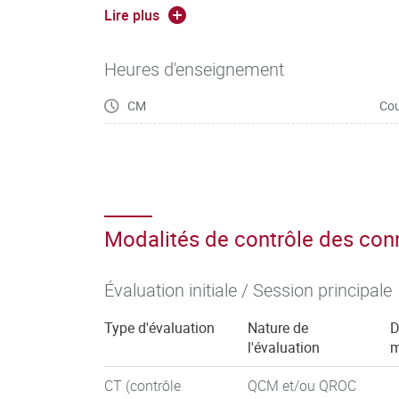
Lire plus
Développer les différents aspects épidémio
(cliniques et biologiques), les outils diagn
des zones tempérées et tropicales
Heures d'enseignement
Développer les bases fondamentales de l’util
CM
Cou
Principaux items pédagogiques
Acquisition des définitions sémiologiques p
infectieuse et tropicale
Modalités de contrôle des co
(1 heure) + sémiologie des principaux tableaux (
Bactériologie
Évaluation initiale / Session principale
Présentation bactériologie
Type d'évaluation
Nature de
D
l'évaluation
m
Classification bactérienne
CT (contrôle
QCM et/ou QROC
Génétique bactérienne