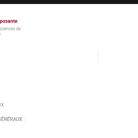
posante
ciences de
é
UX
ÉNÉRAUX :
ions hôte-agents infectieux