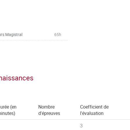
logiques, sémiologiques,
ostiques des maladies infectieuses
isation des anti-infectieux
rs Magistral
65h
ertinentes en pathologie
nnaissances
hors respiratoire, cf séminaire)
urée (en
Nombre
Coefficient de
inutes)
d'épreuves
l'évaluation
3