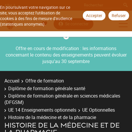
Aller à
En poursuivant votre navigation sur ce
site, vous acceptez l'utilisation de
Accepter
Refuser
cookies à des fins de mesure d'audience
Se connecter
(statistiques anonymes).
Offre en cours de modification : les informations
concernant le contenu des enseignements peuvent évoluer
jusqu’au 30 septembre
Accueil
Offre de formation
Diplôme de formation générale santé
Diplôme de formation générale en sciences médicales
(DFGSM)
UE 14 Enseignements optionnels
UE Optionnelles
Histoire de la médecine et de la pharmacie
HISTOIRE DE LA MÉDECINE ET DE