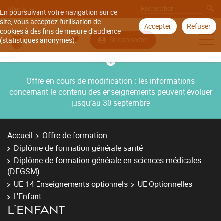
Aller à
En poursuivant votre navigation sur ce
site, vous acceptez l'utilisation de
Accepter
Refuser
cookies à des fins de mesure d'audience
Se connecter
(statistiques anonymes).
Offre en cours de modification : les informations
concernant le contenu des enseignements peuvent évoluer
jusqu’au 30 septembre
Accueil
Offre de formation
Diplôme de formation générale santé
Diplôme de formation générale en sciences médicales
(DFGSM)
UE 14 Enseignements optionnels
UE Optionnelles
L'Enfant
L'ENFANT