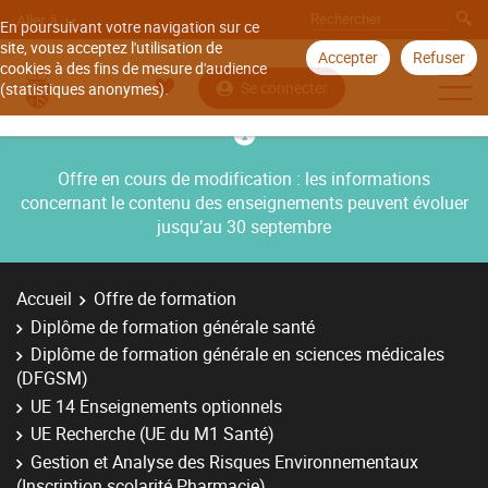
Aller à
En poursuivant votre navigation sur ce
site, vous acceptez l'utilisation de
Accepter
Refuser
cookies à des fins de mesure d'audience
Se connecter
(statistiques anonymes).
Offre en cours de modification : les informations
concernant le contenu des enseignements peuvent évoluer
jusqu’au 30 septembre
Accueil
Offre de formation
Diplôme de formation générale santé
Diplôme de formation générale en sciences médicales
(DFGSM)
UE 14 Enseignements optionnels
UE Recherche (UE du M1 Santé)
Gestion et Analyse des Risques Environnementaux
(Inscription scolarité Pharmacie)