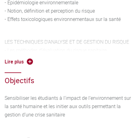
- Epidémiologie environnementale
- Notion, définition et perception du risque
- Effets toxicologiques environnementaux sur la santé
LES TECHNIQUES D’ANALYSE ET DE GESTION DU RISQUE
- Les méthodes d’évaluation du risque sanitaire
- Les différentes structures et outils de toxicovigilance
Lire plus
sanitaire
- Définition des normes sanitaires et des stratégies de
Objectifs
contrôle
Sensibiliser les étudiants à l’impact de l’environnement sur
LES GRANDS RISQUES ENVIRONNEMENTAUX
la santé humaine et les initier aux outils permettant la
- Risques sanitaires liés à l’alimentation, à la qualité de l’air,
gestion d’une crise sanitaire
à la qualité
de l’eau, à la contamination des sols