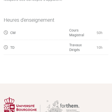
Neurogénèse
Facteurs neurotrophiques (Brain-derived neurotrophic
factor)
Heures d'enseignement
Exercice physique et santé cérébrale
Régulation du débit sanguin cérébral
Cours
CM
50h
Magistral
Barrières cérébrales
Introduction à l’expérimentation animale
Travaux
TD
10h
Analyses critiques de protocoles expérimentaux (ED)
Dirigés