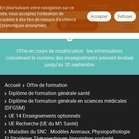
Aller à
En poursuivant votre navigation sur ce
site, vous acceptez l'utilisation de
Accepter
Refuser
cookies à des fins de mesure d'audience
Se connecter
(statistiques anonymes).
Offre en cours de modification : les informations
concernant le contenu des enseignements peuvent évoluer
jusqu’au 30 septembre
Accueil
Offre de formation
Diplôme de formation générale santé
Diplôme de formation générale en sciences médicales
(DFGSM)
UE 14 Enseignements optionnels
UE Recherche (UE du M1 Santé)
Maladies du SNC : Modèles Animaux, Physiopathologie
Et Stratégies Thérapeutiques (inscription scolarité