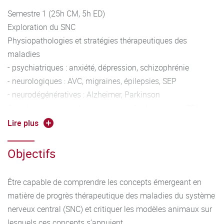
Semestre 1 (25h CM, 5h ED)
Exploration du SNC
Physiopathologies et stratégies thérapeutiques des
maladies
- psychiatriques : anxiété, dépression, schizophrénie
- neurologiques : AVC, migraines, épilepsies, SEP
- neurodégénératives : Alzheimer, Parkinson
Cas cliniques et analyses critiques d’ordonnances (ED)
Semestre 2 (25h CM, 5h ED)
Lire plus
Modèles-animaux (Face, construct and predictive validities)
des
Objectifs
pathologies psychiatriques, neurologiques et
neurodégénératives
Être capable de comprendre les concepts émergeant en
Potentialisation à long terme, modèle moléculaire de
matière de progrès thérapeutique des maladies du système
l’apprentissage
nerveux central (SNC) et critiquer les modèles animaux sur
Neuroplasticité
lesquels ces concepts s’appuient.