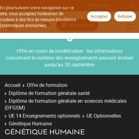
Aller à
En poursuivant votre navigation sur ce
site, vous acceptez l'utilisation de
Accepter
Refuser
cookies à des fins de mesure d'audience
Se connecter
(statistiques anonymes).
Offre en cours de modification : les informations
concernant le contenu des enseignements peuvent évoluer
jusqu’au 30 septembre
Accueil
Offre de formation
Diplôme de formation générale santé
Diplôme de formation générale en sciences médicales
(DFGSM)
UE 14 Enseignements optionnels
UE Optionnelles
Génétique Humaine
GÉNÉTIQUE HUMAINE