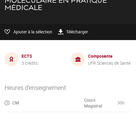
MOLÉCULAIRE EN PRATIQUE
MÉDICALE
Ajouter à la sélection
Télécharger
ECTS
Composante
3 crédits
UFR Sciences de Santé
Heures d'enseignement
Cours
CM
30h
Magistral