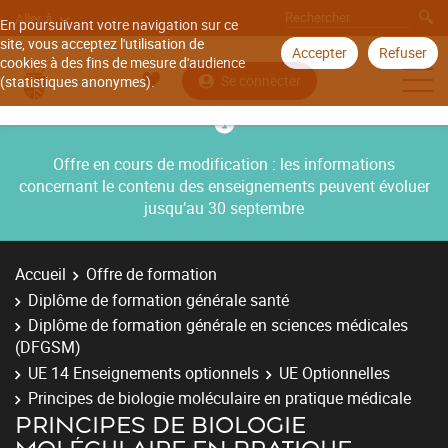
Aller à
En poursuivant votre navigation sur ce
site, vous acceptez l'utilisation de
Accepter
Refuser
cookies à des fins de mesure d'audience
Se connecter
(statistiques anonymes).
Offre en cours de modification : les informations
concernant le contenu des enseignements peuvent évoluer
jusqu’au 30 septembre
Accueil
Offre de formation
Diplôme de formation générale santé
Diplôme de formation générale en sciences médicales
(DFGSM)
UE 14 Enseignements optionnels
UE Optionnelles
Principes de biologie moléculaire en pratique médicale
PRINCIPES DE BIOLOGIE