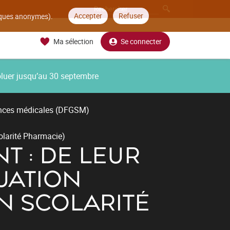
Accepter
Refuser
tiques anonymes).
Ma sélection
Se connecter
oluer jusqu’au 30 septembre
ences médicales (DFGSM)
olarité Pharmacie)
 : DE LEUR
UATION
N SCOLARITÉ