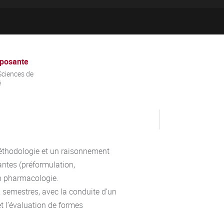
posante
ciences de
é
méthodologie et un raisonnement
antes (préformulation,
en pharmacologie.
2 semestres, avec la conduite d’un
t l’évaluation de formes