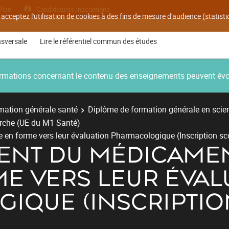
Plan
Candidatures inscriptions
 acceptez l'utilisation de cookies à des fins de mesure d'audience (statis
nsversale
Lire le référentiel commun des études
nformations concernant le contenu des enseignements peuvent év
mation générale santé
Diplôme de formation générale en sci
rche (UE du M1 Santé)
en forme vers leur évaluation Pharmacologique (Inscription sc
NT DU MÉDICAMENT
ME VERS LEUR ÉVAL
IQUE (INSCRIPTIO