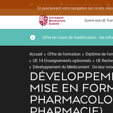
Bibliothèque
Etudiants internationaux
En poursuivant votre navigation sur ce site, vous
Suivre une UE Tra
Offre en cours de modification : les i
Accueil
Offre de formation
Diplôme de for
UE 14 Enseignements optionnels
UE Reche
Développement du Médicament : De leur mise 
DÉVELOPPEME
MISE EN FOR
PHARMACOLOG
PHARMACIE)