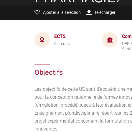
Ajouter à la sélection
Télécharger
ECTS
Com
6 crédits
UFR S
Sant
Objectifs
Les objectifs de cette UE sont d'acquérir une 
pour la conception rationnelle de formes innov
formulation, procédé) jusqu'à leur évaluation 
Enseignement pluridisciplinaire réparti sur les 
projet expérimental concernant la formulation e
innovantes.