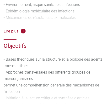
- Environnement, risque sanitaire et infections
- Epidémiologie moléculaire des infections
- Mécanismes de résistance aux molécules
antimicrobiennes
- Physiopathologie des Infections Respiratoires
Lire plus
- Physiopathologie des Infections Digestives
UEB (2eme semestre) :
Objectifs
- SEANCES DE PRESENTATION D’ARTICLES
STAGE EN LABORATOIRE/UNITE DE SOIN
- Bases théoriques sur la structure et la biologie des agents
transmissibles
- Approches transversales des différents groupes de
microorganismes
permet une compréhension générale des mécanismes de
l’infection
- Initiation à la lecture critique et synthèse d’articles
- Initiation à la présentation orale en temps limité