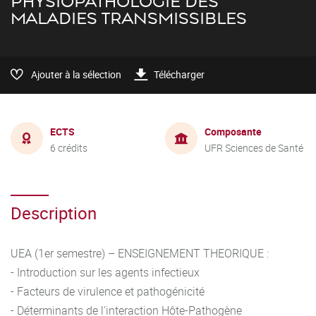
PHYSIOPATHOLOGIE DES
MALADIES TRANSMISSIBLES
Ajouter à la sélection
Télécharger
ECTS
Composante
6 crédits
UFR Sciences de Santé
Description
UEA (1er semestre) – ENSEIGNEMENT THEORIQUE :
- Introduction sur les agents infectieux
- Facteurs de virulence et pathogénicité
- Déterminants de l'interaction Hôte-Pathogène