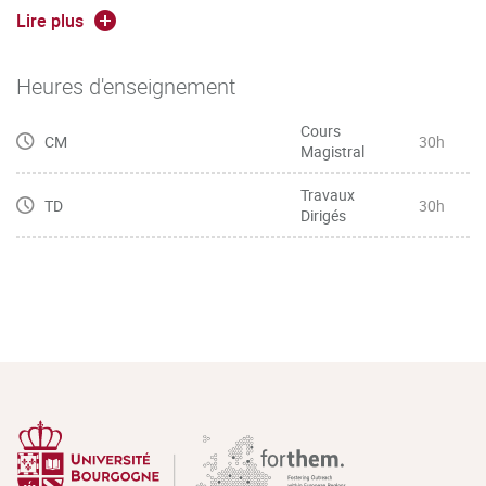
- Sensibilisation aux disciplines expérimentales
Lire plus
Heures d'enseignement
Cours
CM
30h
Magistral
Travaux
TD
30h
Dirigés