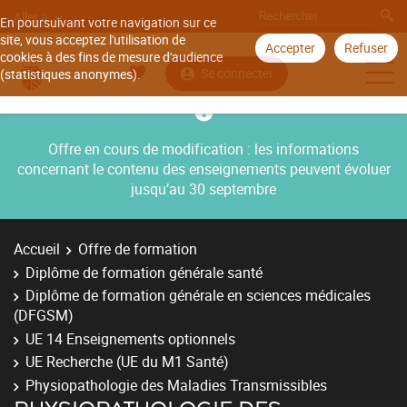
Aller à
En poursuivant votre navigation sur ce
site, vous acceptez l'utilisation de
Accepter
Refuser
cookies à des fins de mesure d'audience
Se connecter
(statistiques anonymes).
Offre en cours de modification : les informations
concernant le contenu des enseignements peuvent évoluer
jusqu’au 30 septembre
Accueil
Offre de formation
Diplôme de formation générale santé
Diplôme de formation générale en sciences médicales
(DFGSM)
UE 14 Enseignements optionnels
UE Recherche (UE du M1 Santé)
Physiopathologie des Maladies Transmissibles