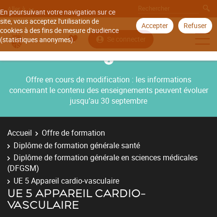
Aller à
En poursuivant votre navigation sur ce
site, vous acceptez l'utilisation de
Accepter
Refuser
cookies à des fins de mesure d'audience
Se connecter
(statistiques anonymes).
Offre en cours de modification : les informations
concernant le contenu des enseignements peuvent évoluer
jusqu’au 30 septembre
Accueil
Offre de formation
Diplôme de formation générale santé
Diplôme de formation générale en sciences médicales
(DFGSM)
UE 5 Appareil cardio-vasculaire
UE 5 APPAREIL CARDIO-
VASCULAIRE