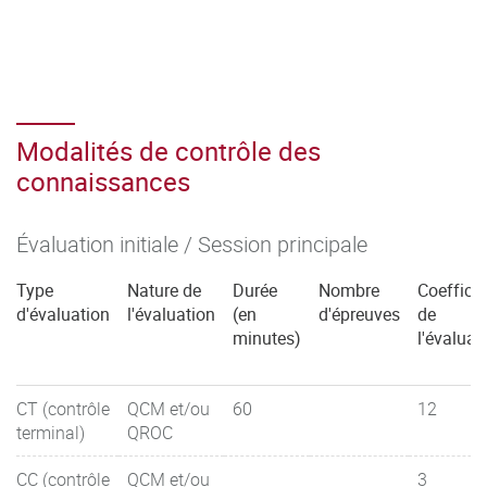
courants ioniques cardiaques
Couplage excitation-contraction dans les
cardiomyocytes
L’automatisme cardiaque, la conduction, la théorie
Modalités de contrôle des
d’Einthoven, les phénomènes
connaissances
cellulaires à l’origine du signal ECG ; Principe
Évaluation initiale / Session principale
de l’ECG
Type
Nature de
Durée
Nombre
Coefficie
Activité mécanique cardiaque : Relation pression-
d'évaluation
l'évaluation
(en
d'épreuves
de
volume, notions de précharge, postcharge, compliance
minutes)
l'évaluat
et contractilité
Activité mécanique cardiaque : Le métabo- lisme
CT (contrôle
QCM et/ou
60
12
énergétique ; la respiration mitochondriale
terminal)
QROC
Système adrénergique ; effets
CC (contrôle
QCM et/ou
3