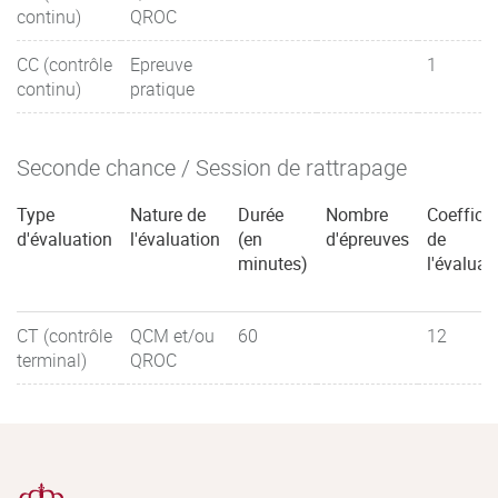
continu)
QROC
de la stimulation béta 1 adrénergique sur la contraction
CC (contrôle
Epreuve
1
Système rénine-angiotensine
continu)
pratique
Remodelage ventriculaire physiologique
et pathologique
Seconde chance / Session de rattrapage
Régulation de la vasomotricité périphérique, pression
Type
Nature de
Durée
Nombre
Coefficie
d'évaluation
l'évaluation
(en
d'épreuves
de
artérielle, déterminants du débit cardiaque et sa
minutes)
l'évaluat
régulation
Bases pharmacologiques des traitements
CT (contrôle
QCM et/ou
60
12
anti HTA
terminal)
QROC
Bases pharmacologiques des traitements
hypolipémiants