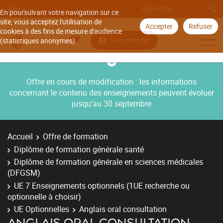
Aller à
En poursuivant votre navigation sur ce
site, vous acceptez l'utilisation de
Accepter
Refuser
cookies à des fins de mesure d'audience
Se connecter
(statistiques anonymes).
Offre en cours de modification : les informations
concernant le contenu des enseignements peuvent évoluer
jusqu’au 30 septembre
Accueil
Offre de formation
Diplôme de formation générale santé
Diplôme de formation générale en sciences médicales
(DFGSM)
UE 7 Enseignements optionnels (1UE recherche ou
optionnelle à choisir)
UE Optionnelles
Anglais oral consultation
ANGLAIS ORAL CONSULTATION