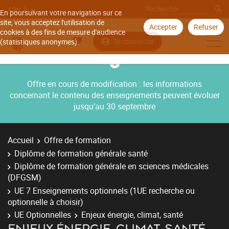
Aller à
En poursuivant votre navigation sur ce
site, vous acceptez l'utilisation de
Accepter
Refuser
cookies à des fins de mesure d'audience
Se connecter
(statistiques anonymes).
Offre en cours de modification : les informations
concernant le contenu des enseignements peuvent évoluer
jusqu’au 30 septembre
Accueil
Offre de formation
Diplôme de formation générale santé
Diplôme de formation générale en sciences médicales
(DFGSM)
UE 7 Enseignements optionnels (1UE recherche ou
optionnelle à choisir)
UE Optionnelles
Enjeux énergie, climat, santé
ENJEUX ÉNERGIE, CLIMAT, SANTÉ