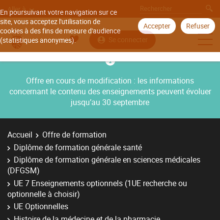
Aller à
En poursuivant votre navigation sur ce
site, vous acceptez l'utilisation de
Accepter
Refuser
cookies à des fins de mesure d'audience
Se connecter
(statistiques anonymes).
Offre en cours de modification : les informations
concernant le contenu des enseignements peuvent évoluer
jusqu’au 30 septembre
Accueil
Offre de formation
Diplôme de formation générale santé
Diplôme de formation générale en sciences médicales
(DFGSM)
UE 7 Enseignements optionnels (1UE recherche ou
optionnelle à choisir)
UE Optionnelles
Histoire de la médecine et de la pharmacie