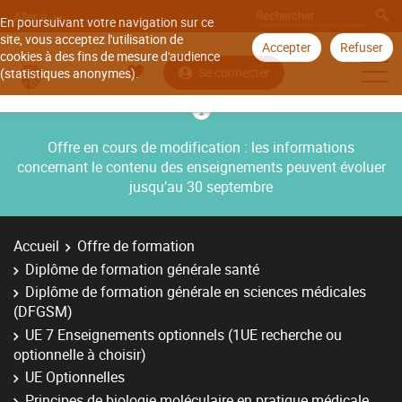
Aller à
En poursuivant votre navigation sur ce
site, vous acceptez l'utilisation de
Accepter
Refuser
cookies à des fins de mesure d'audience
Se connecter
(statistiques anonymes).
Offre en cours de modification : les informations
concernant le contenu des enseignements peuvent évoluer
jusqu’au 30 septembre
Accueil
Offre de formation
Diplôme de formation générale santé
Diplôme de formation générale en sciences médicales
(DFGSM)
UE 7 Enseignements optionnels (1UE recherche ou
optionnelle à choisir)
UE Optionnelles
Principes de biologie moléculaire en pratique médicale