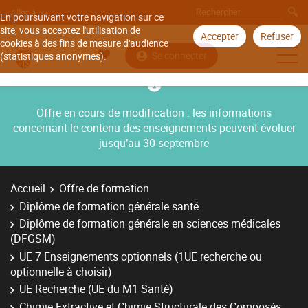
Aller à
En poursuivant votre navigation sur ce
site, vous acceptez l'utilisation de
Accepter
Refuser
cookies à des fins de mesure d'audience
Se connecter
(statistiques anonymes).
Offre en cours de modification : les informations
concernant le contenu des enseignements peuvent évoluer
jusqu’au 30 septembre
Accueil
Offre de formation
Diplôme de formation générale santé
Diplôme de formation générale en sciences médicales
(DFGSM)
UE 7 Enseignements optionnels (1UE recherche ou
optionnelle à choisir)
UE Recherche (UE du M1 Santé)
Chimie Extractive et Chimie Structurale des Composés