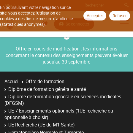
Aller à
En poursuivant votre navigation sur ce
site, vous acceptez l'utilisation de
Accepter
Refuser
cookies à des fins de mesure d'audience
Se connecter
(statistiques anonymes).
Offre en cours de modification : les informations
concernant le contenu des enseignements peuvent évoluer
jusqu’au 30 septembre
Accueil
Offre de formation
Diplôme de formation générale santé
Diplôme de formation générale en sciences médicales
(DFGSM)
UE 7 Enseignements optionnels (1UE recherche ou
optionnelle à choisir)
UE Recherche (UE du M1 Santé)
Hématopoïèse Normale et Tumorale