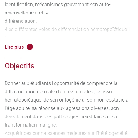
Identification, mécanismes gouvernant son auto-
renouvellement et sa
différenciation.
-Les différentes voies de différenciation hématopoïétique :
facteurs de
transcription de l’hématopoïèse, cytokines et récepteurs,
Lire plus
voies de
signalisation, application à l’érythropoïèse, la
Objectifs
mégacaryopoïèse, la
granulopoïèse, la monocytopoïèse, la lymphopoïèse B et T
Donner aux étudiants l’opportunité de comprendre la
- Les fonctions non hématopoïétiques des cellules
différenciation normale d’un tissu modèle, le tissu
sanguines : la
hématopoïétique, de son ontogénie à son homéostasie à
réparation tissulaire, l’angiogénèse, etc..
l’âge adulte, sa réponse aux agressions diverses, son
- Les pathologies congénitales de l’hématopoïèse : les
dérèglement dans des pathologies héréditaires et sa
hémolyses
transformation maligne.
constitutionnelles, la maladie de Blackfan Diamond, les
Acquérir des connaissances majeures sur l’hétérogénéité
neutropénies et