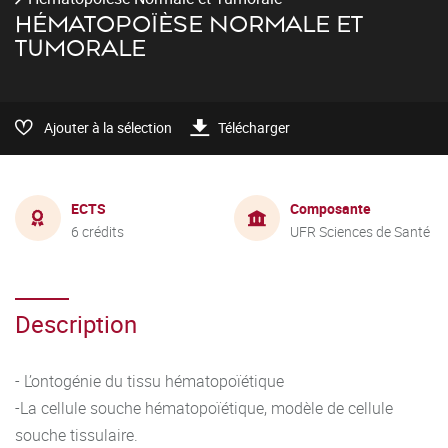
HÉMATOPOÏÈSE NORMALE ET
TUMORALE
Ajouter à la sélection
Télécharger
ECTS
Composante
6 crédits
UFR Sciences de Santé
Description
- L’ontogénie du tissu hématopoïétique
-La cellule souche hématopoïétique, modèle de cellule
souche tissulaire.