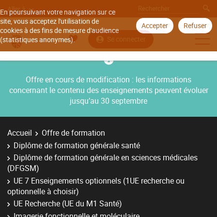
Aller à
En poursuivant votre navigation sur ce
site, vous acceptez l'utilisation de
Accepter
Refuser
cookies à des fins de mesure d'audience
Se connecter
(statistiques anonymes).
Offre en cours de modification : les informations
concernant le contenu des enseignements peuvent évoluer
jusqu’au 30 septembre
Accueil
Offre de formation
Diplôme de formation générale santé
Diplôme de formation générale en sciences médicales
(DFGSM)
UE 7 Enseignements optionnels (1UE recherche ou
optionnelle à choisir)
UE Recherche (UE du M1 Santé)
Imagerie fonctionnelle et moléculaire