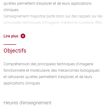
qu’elles permettent d’explorer et de leurs applications
cliniques.
L’enseignement magistral porte donc sur des rappels sur les
principales techniques d’imagerie (médecine nucléaire, IRM,
imagerie optique, imagerie préclinique), le développement
de traceurs pour l’imagerie (agents de contraste,
Lire plus
radiopharmaceutiques, traceurs multimodaux…), et enfin
les différentes applications en routine et en recherche
Objectifs
clinique, notamment dans le domaine de la cardiologie,
l’oncologie, la neurologie, les maladies infectieuses.
Compréhension des principales techniques d'imagerie
Enfin l’enseignement dirigé comprend la réalisation d’un
fonctionnelle et moléculaire, des mécanismes biologiques
mémoire bibliographique et d’une présentation orale sur un
et cellulaires qu'elles permettent d'explorer, et de leurs
sujet de recherche avec l’aide d’un enseignant responsable.
applications cliniques.
Heures d'enseignement