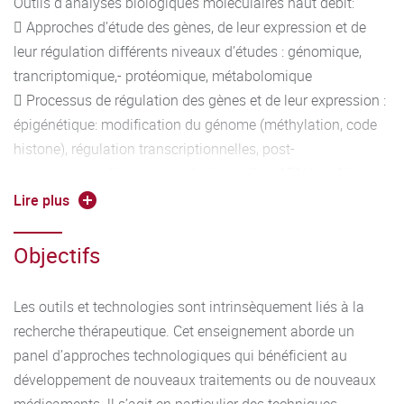
Outils d'analyses biologiques moléculaires haut débit:
 Approches d’étude des gènes, de leur expression et de
leur régulation différents niveaux d’études : génomique,
trancriptomique,- protéomique, métabolomique
 Processus de régulation des gènes et de leur expression :
épigénétique: modification du génome (méthylation, code
histone), régulation transcriptionnelles, post-
transcriptionnelles, post-traductionnelles, ARN interférent,
CRISPR-CAS9.
Lire plus
 Structure/fonction des protéines, interaction
ligand/protéines :
Objectifs
fluorimétrie, microcalorimétrie, dichroïsme circulaire,
diffusion de lumière.
Les outils et technologies sont intrinsèquement liés à la
Modèles d’études et technologies pour l’innovation
recherche thérapeutique. Cet enseignement aborde un
thérapeutique :
panel d’approches technologiques qui bénéficient au
 protéines thérapeutiques recombinantes
développement de nouveaux traitements ou de nouveaux
 modèles in-vivo, in-vitro, ex-vivo cytométrie en flux,