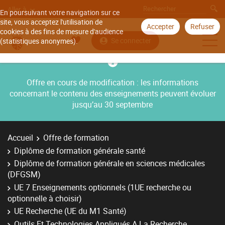
Aller à
En poursuivant votre navigation sur ce
site, vous acceptez l'utilisation de
Accepter
Refuser
cookies à des fins de mesure d'audience
Se connecter
(statistiques anonymes).
Offre en cours de modification : les informations
concernant le contenu des enseignements peuvent évoluer
jusqu’au 30 septembre
Accueil
Offre de formation
Diplôme de formation générale santé
Diplôme de formation générale en sciences médicales
(DFGSM)
UE 7 Enseignements optionnels (1UE recherche ou
optionnelle à choisir)
UE Recherche (UE du M1 Santé)
Outils Et Technologies Appliqués A La Recherche