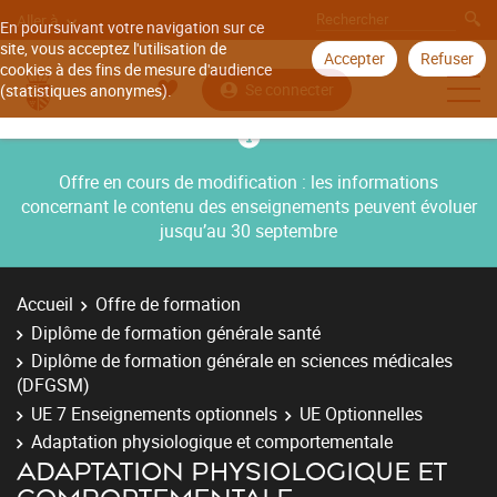
Aller à
En poursuivant votre navigation sur ce
site, vous acceptez l'utilisation de
Accepter
Refuser
cookies à des fins de mesure d'audience
Se connecter
(statistiques anonymes).
Offre en cours de modification : les informations
concernant le contenu des enseignements peuvent évoluer
jusqu’au 30 septembre
Accueil
Offre de formation
Diplôme de formation générale santé
Diplôme de formation générale en sciences médicales
(DFGSM)
UE 7 Enseignements optionnels
UE Optionnelles
Adaptation physiologique et comportementale
ADAPTATION PHYSIOLOGIQUE ET