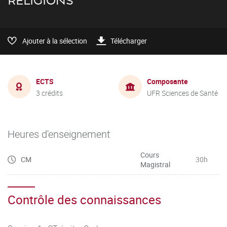
RELIGIONS
Ajouter à la sélection
Télécharger
ECTS
Composante
3 crédits
UFR Sciences de Santé
Heures d'enseignement
Cours
CM
30h
Magistral
Contrôle des connaissances