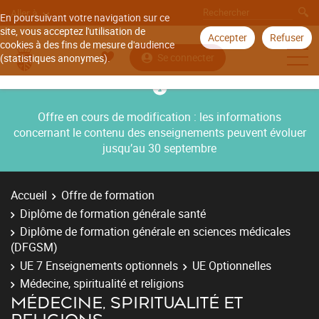
Aller à
En poursuivant votre navigation sur ce
site, vous acceptez l'utilisation de
Accepter
Refuser
cookies à des fins de mesure d'audience
Se connecter
(statistiques anonymes).
Offre en cours de modification : les informations
concernant le contenu des enseignements peuvent évoluer
jusqu’au 30 septembre
Accueil
Offre de formation
Diplôme de formation générale santé
Diplôme de formation générale en sciences médicales
(DFGSM)
UE 7 Enseignements optionnels
UE Optionnelles
Médecine, spiritualité et religions
MÉDECINE, SPIRITUALITÉ ET